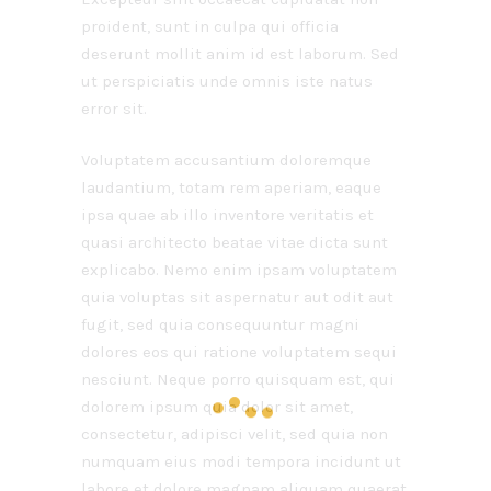
proident, sunt in culpa qui officia
deserunt mollit anim id est laborum. Sed
ut perspiciatis unde omnis iste natus
error sit.
Voluptatem accusantium doloremque
laudantium, totam rem aperiam, eaque
ipsa quae ab illo inventore veritatis et
quasi architecto beatae vitae dicta sunt
explicabo. Nemo enim ipsam voluptatem
quia voluptas sit aspernatur aut odit aut
fugit, sed quia consequuntur magni
dolores eos qui ratione voluptatem sequi
nesciunt. Neque porro quisquam est, qui
dolorem ipsum quia dolor sit amet,
consectetur, adipisci velit, sed quia non
numquam eius modi tempora incidunt ut
labore et dolore magnam aliquam quaerat