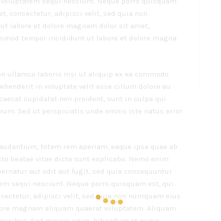
 voluptatem sequi nesciunt. Neque porro quisquam
t, consectetur, adipisci velit, sed quia non
t labore et dolore magnam dolor sit amet,
iusmod tempor incididunt ut labore et dolore magna
on ullamco laboris nisi ut aliquip ex ea commodo
rehenderit in voluptate velit esse cillum dolore eu
ccaecat cupidatat non proident, sunt in culpa qui
orum. Sed ut perspiciatis unde omnis iste natus error
udantium, totam rem aperiam, eaque ipsa quae ab
tecto beatae vitae dicta sunt explicabo. Nemo enim
ernatur aut odit aut fugit, sed quia consequuntur
tem sequi nesciunt. Neque porro quisquam est, qui
sectetur, adipisci velit, sed quia non numquam eius
olore magnam aliquam quaerat voluptatem. Aliquam
faucibus. Sed mauris enim, bibendum at purus