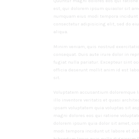
Quuntur magni dolores eos qui ratione
est, qui dolorem ipsum quiaolor sit ame
numquam eius modi tempora incidunt u
consectetur adipisicing elit, sed do e
aliqua.
Minim veniam, quis nostrud exercitati
consequat. Duis aute irure dolor in rep
fugiat nulla pariatur. Excepteur sint o
officia deserunt mollit anim id est lab
sit.
Voluptatem accusantium doloremque la
illo inventore veritatis et quasi archi
ipsam voluptatem quia voluptas sit asp
magni dolores eos qui ratione volupta
dolorem ipsum quia dolor sit amet, con
modi tempora incidunt ut labore et d
bibendum lacus quis nulla dignissim 