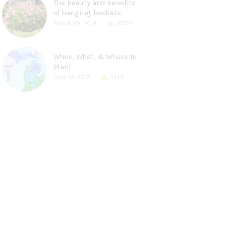
The beauty and benefits
of hanging baskets
March 29, 2018
16576
When, What, & Where to
Plant
June 19, 2017
5461