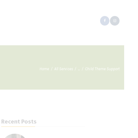
Home
All Services
...
Child Theme Support
Recent Posts