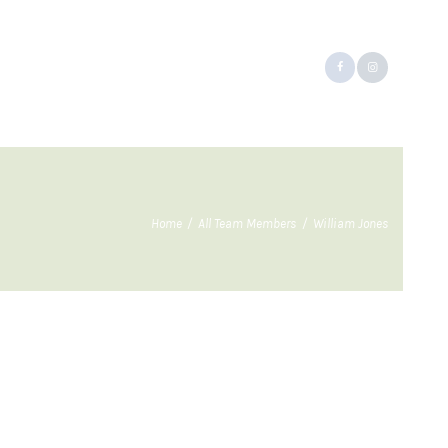
Home
All Team Members
William Jones