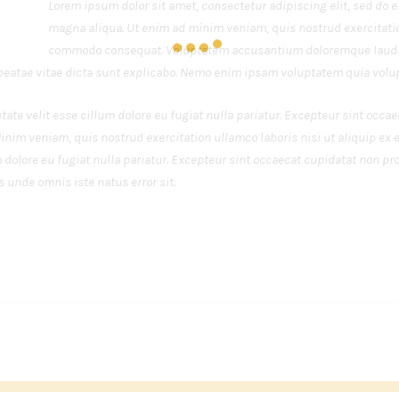
Lorem ipsum dolor sit amet, consectetur adipiscing elit, sed do 
magna aliqua. Ut enim ad minim veniam, quis nostrud exercitation
commodo consequat. Voluptatem accusantium doloremque lauda
to beatae vitae dicta sunt explicabo. Nemo enim ipsam voluptatem quia volup
ptate velit esse cillum dolore eu fugiat nulla pariatur. Excepteur sint occa
Minim veniam, quis nostrud exercitation ullamco laboris nisi ut aliquip ex
m dolore eu fugiat nulla pariatur. Excepteur sint occaecat cupidatat non pro
s unde omnis iste natus error sit.