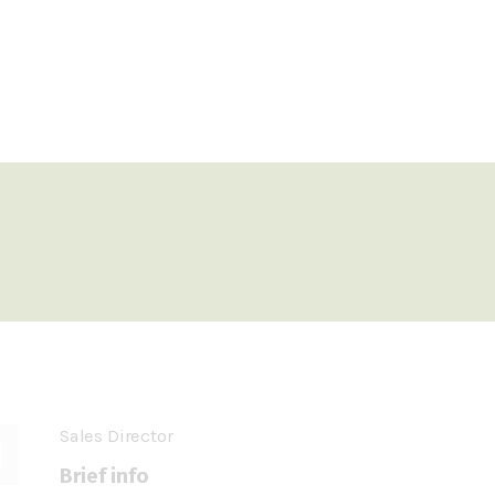
ABOUT
OUR SERVICES
CONTACT
Sales Director
Brief info